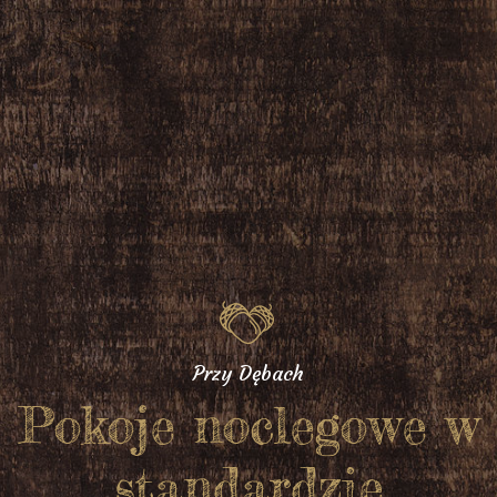
Przy Dębach
Pokoje noclegowe w
standardzie